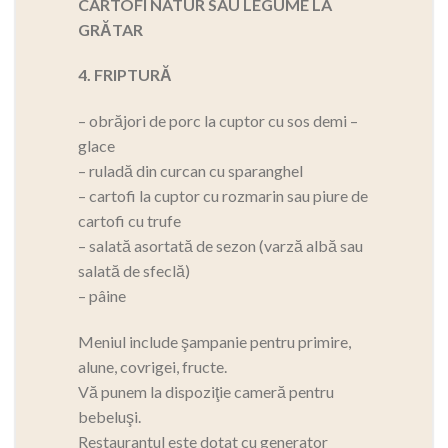
CARTOFI NATUR SAU LEGUME LA
GRĂTAR
4. FRIPTURĂ
– obrăjori de porc la cuptor cu sos demi –
glace
– ruladă din curcan cu sparanghel
– cartofi la cuptor cu rozmarin sau piure de
cartofi cu trufe
– salată asortată de sezon (varză albă sau
salată de sfeclă)
– pâine
Meniul include şampanie pentru primire,
alune, covrigei, fructe.
Vă punem la dispoziţie cameră pentru
bebeluşi.
Restaurantul este dotat cu generator