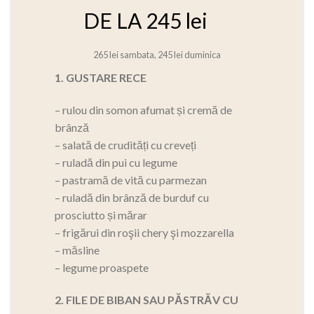
DE LA 245 lei
265 lei sambata, 245 lei duminica
1. GUSTARE RECE
– rulou din somon afumat și cremă de
brânză
– salată de crudități cu creveți
– ruladă din pui cu legume
– pastramă de vită cu parmezan
– ruladă din brânză de burduf cu
prosciutto și mărar
– frigărui din roşii chery şi mozzarella
– măsline
– legume proaspete
2. FILE DE BIBAN SAU PĂSTRĂV CU