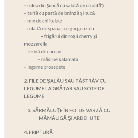
– rulou din șuncă cu salată de crudități
– tartă cu pastă de brânză și nucă
– mix de chifteluțe
– ruladă de spanac cu gorgonzola
– frigărui din roșii cherry și
mozzarella
– terină de curcan
– măsline kalamata
– legume proaspete
2. FILE DE ŞALĂU SAU PĂSTRĂV CU
LEGUME LA GRĂTAR SAU SOTE DE
LEGUME
3. SĂRMĂLUȚE ÎN FOI DE VARZĂ CU
MĂMĂLIGĂ ȘI ARDEI IUTE
4. FRIPTURĂ