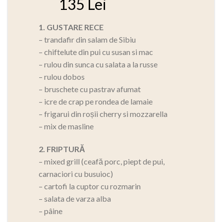
135 Lei
1. GUSTARE RECE
– trandafir din salam de Sibiu
– chiftelute din pui cu susan si mac
– rulou din sunca cu salata a la russe
– rulou dobos
– bruschete cu pastrav afumat
– icre de crap pe rondea de lamaie
– frigarui din roșii cherry si mozzarella
– mix de masline
2. FRIPTURĂ
– mixed grill (ceafă porc, piept de pui,
carnaciori cu busuioc)
– cartofi la cuptor cu rozmarin
– salata de varza alba
– pâine