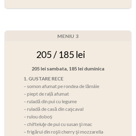
MENIU 3
205 / 185 lei
205 lei sambata, 185 lei duminica
1. GUSTARE RECE
– somon afumat pe rondea de lămâie
– piept de rață afumat
– ruladă din pui cu legume
– ruladă de casă din caşcaval
– rulou doboș
– chifteluţe de pui cu susan şi mac
– frigărui din roşii cherry şi mozzarella