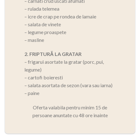
– carnati crud uscati afumati
– rulada telemea
– icre de crap pe rondea de lamaie
– salata de vinete
– legume proaspete
– masline
2. FRIPTURĂ LA GRATAR
– frigarui asortate la gratar (porc, pui,
legume)
– cartofi boieresti
– salata asortata de sezon (vara sau iarna)
– paine
Oferta valabila pentru minim 15 de
persoane anuntate cu 48 ore inainte