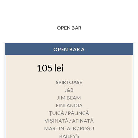
OPEN BAR
OPEN BAR A
105 lei
SPIRTOASE
J&B
JIM BEAM
FINLANDIA
ŢUICĂ / PĂLINCĂ
VIȘINATĂ / AFINATĂ
MARTINI ALB / ROȘU
BAILEY’S