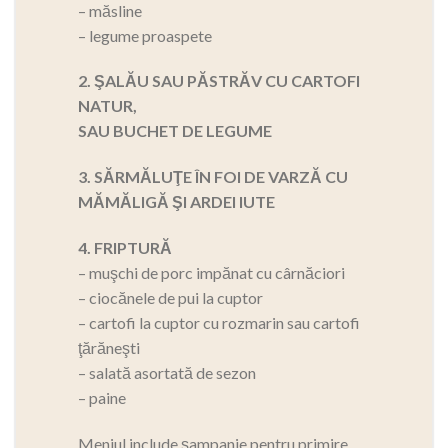
– măsline
– legume proaspete
2. ŞALĂU SAU PĂSTRĂV CU CARTOFI
NATUR,
SAU BUCHET DE LEGUME
3. SĂRMĂLUŢE ÎN FOI DE VARZĂ CU
MĂMĂLIGĂ ŞI ARDEI IUTE
4. FRIPTURĂ
– muşchi de porc impănat cu cârnăciori
– ciocănele de pui la cuptor
– cartofi la cuptor cu rozmarin sau cartofi
ţărăneşti
– salată asortată de sezon
– paine
Meniul include şampanie pentru primire