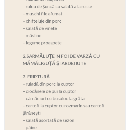
– rulou de șuncă cu salată a la russe
– mușchi file afumat
– chifteluțe din porc
– salată de vinete
– măsline
– legume proaspete
2.SARMĂLUŢE ÎN FOI DE VARZĂ CU
MĂMĂLIGUŢĂ ŞI ARDEI IUTE
3. FRIPTURĂ
– ruladă din porc la cuptor
– ciocănele de pui la cuptor
– cârnăciori cu busuioc la grătar
– cartofi la cuptor cu rozmarin sau cartofi
țărănești
– salată asortată de sezon
– pâine