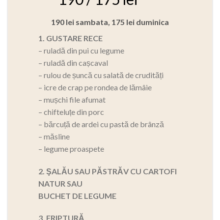
190 lei sambata, 175 lei duminica
1. GUSTARE RECE
– ruladă din pui cu legume
– ruladă din cașcaval
– rulou de șuncă cu salată de crudități
– icre de crap pe rondea de lămâie
– mușchi file afumat
– chifteluțe din porc
– bărcuță de ardei cu pastă de brânză
– măsline
– legume proaspete
2. ŞALĂU SAU PĂSTRĂV CU CARTOFI
NATUR SAU
BUCHET DE LEGUME
3. FRIPTURĂ