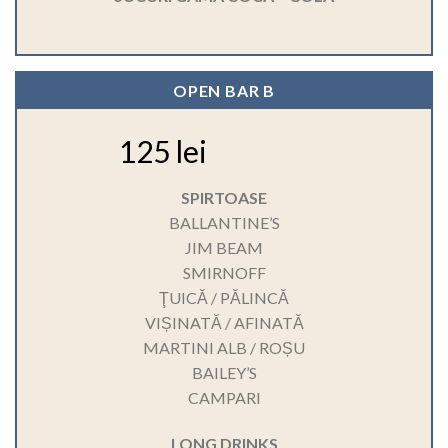
OPEN BAR B
125 lei
SPIRTOASE
BALLANTINE’S
JIM BEAM
SMIRNOFF
ŢUICĂ / PĂLINCĂ
VIȘINATĂ / AFINATĂ
MARTINI ALB / ROȘU
BAILEY’S
CAMPARI
LONG DRINKS