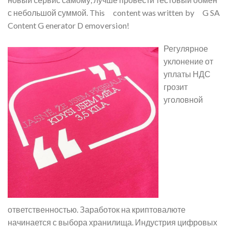
с небольшой суммой. ᠎Th​is c on tent was written by G SA
C on​te nt G ener᠎ator D emov ersi on​!
Регулярное
уклонение от
уплаты НДС
грозит
уголовной
ответственностью. Заработок на криптовалюте
начинается с выбора хранилища. Индустрия цифровых