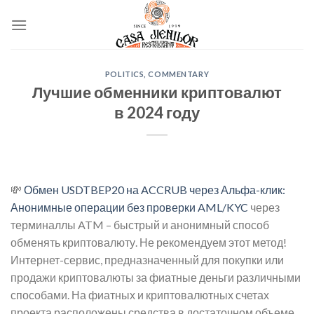
Skip
to
content
POLITICS, COMMENTARY
Лучшие обменники криптовалют
в 2024 году
💸
Обмен USDTBEP20 на ACCRUB через Альфа-клик:
Анонимные операции без проверки AML/KYC
через
терминаллы ATM – быстрый и анонимный способ
обменять криптовалюту. Не рекомендуем этот метод!
Интернет-сервис, предназначенный для покупки или
продажи криптовалюты за фиатные деньги различными
способами. На фиатных и криптовалютных счетах
проекта расположены средства в достаточном объеме.