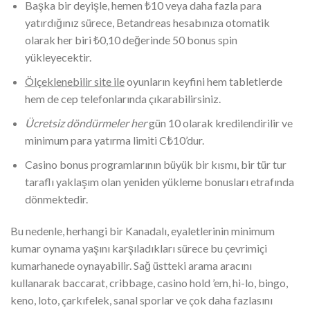
Başka bir deyişle, hemen ₺10 veya daha fazla para
yatırdığınız sürece, Betandreas hesabınıza otomatik
olarak her biri ₺0,10 değerinde 50 bonus spin
yükleyecektir.
Ölçeklenebilir site ile
oyunların keyfini hem tabletlerde
hem de cep telefonlarında çıkarabilirsiniz.
Ücretsiz döndürmeler her
gün 10 olarak kredilendirilir ve
minimum para yatırma limiti C₺10’dur.
Casino bonus programlarının büyük bir kısmı, bir tür tur
taraflı yaklaşım olan yeniden yükleme bonusları etrafında
dönmektedir.
Bu nedenle, herhangi bir Kanadalı, eyaletlerinin minimum
kumar oynama yaşını karşıladıkları sürece bu çevrimiçi
kumarhanede oynayabilir. Sağ üstteki arama aracını
kullanarak baccarat, cribbage, casino hold ’em, hi-lo, bingo,
keno, loto, çarkıfelek, sanal sporlar ve çok daha fazlasını