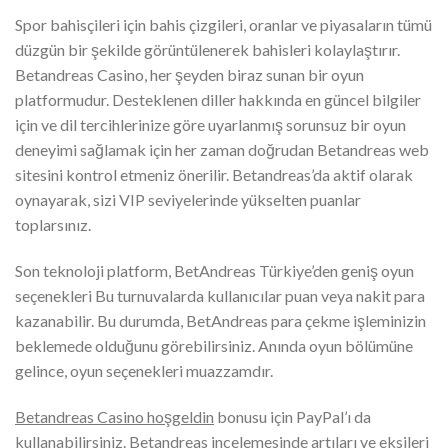
Spor bahisçileri için bahis çizgileri, oranlar ve piyasaların tümü
düzgün bir şekilde görüntülenerek bahisleri kolaylaştırır.
Betandreas Casino, her şeyden biraz sunan bir oyun
platformudur. Desteklenen diller hakkında en güncel bilgiler
için ve dil tercihlerinize göre uyarlanmış sorunsuz bir oyun
deneyimi sağlamak için her zaman doğrudan Betandreas web
sitesini kontrol etmeniz önerilir. Betandreas’da aktif olarak
oynayarak, sizi VIP seviyelerinde yükselten puanlar
toplarsınız.
Son teknoloji platform, BetAndreas Türkiye’den geniş oyun
seçenekleri Bu turnuvalarda kullanıcılar puan veya nakit para
kazanabilir. Bu durumda, BetAndreas para çekme işleminizin
beklemede olduğunu görebilirsiniz. Anında oyun bölümüne
gelince, oyun seçenekleri muazzamdır.
Betandreas Casino hoşgeldin
bonusu için PayPal’ı da
kullanabilirsiniz. Betandreas incelemesinde artıları ve eksileri