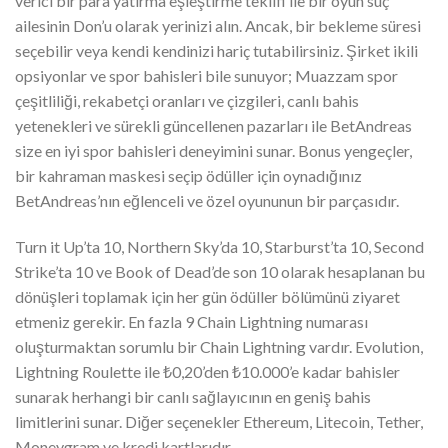
verici bir para yatırma eşleştirme teklifi ile bir oyun suç
ailesinin Don’u olarak yerinizi alın. Ancak, bir bekleme süresi
seçebilir veya kendi kendinizi hariç tutabilirsiniz. Şirket ikili
opsiyonlar ve spor bahisleri bile sunuyor; Muazzam spor
çeşitliliği, rekabetçi oranları ve çizgileri, canlı bahis
yetenekleri ve sürekli güncellenen pazarları ile BetAndreas
size en iyi spor bahisleri deneyimini sunar. Bonus yengeçler,
bir kahraman maskesi seçip ödüller için oynadığınız
BetAndreas’nın eğlenceli ve özel oyununun bir parçasıdır.
Turn it Up’ta 10, Northern Sky’da 10, Starburst’ta 10, Second
Strike’ta 10 ve Book of Dead’de son 10 olarak hesaplanan bu
dönüşleri toplamak için her gün ödüller bölümünü ziyaret
etmeniz gerekir. En fazla 9 Chain Lightning numarası
oluşturmaktan sorumlu bir Chain Lightning vardır. Evolution,
Lightning Roulette ile ₺0,20’den ₺10.000’e kadar bahisler
sunarak herhangi bir canlı sağlayıcının en geniş bahis
limitlerini sunar. Diğer seçenekler Ethereum, Litecoin, Tether,
Moneygram ve kredi kartlarıdır.