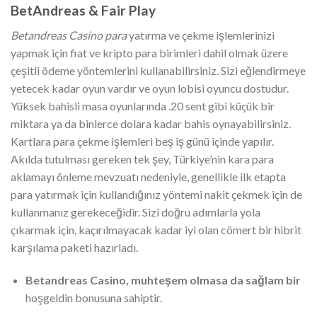
BetAndreas & Fair Play
Betandreas Casino para
yatırma ve çekme işlemlerinizi
yapmak için fiat ve kripto para birimleri dahil olmak üzere
çeşitli ödeme yöntemlerini kullanabilirsiniz. Sizi eğlendirmeye
yetecek kadar oyun vardır ve oyun lobisi oyuncu dostudur.
Yüksek bahisli masa oyunlarında .20 sent gibi küçük bir
miktara ya da binlerce dolara kadar bahis oynayabilirsiniz.
Kartlara para çekme işlemleri beş iş günü içinde yapılır.
Akılda tutulması gereken tek şey, Türkiye’nin kara para
aklamayı önleme mevzuatı nedeniyle, genellikle ilk etapta
para yatırmak için kullandığınız yöntemi nakit çekmek için de
kullanmanız gerekeceğidir. Sizi doğru adımlarla yola
çıkarmak için, kaçırılmayacak kadar iyi olan cömert bir hibrit
karşılama paketi hazırladı.
Betandreas Casino, muhteşem
olmasa da sağlam bir
hoşgeldin bonusuna sahiptir.