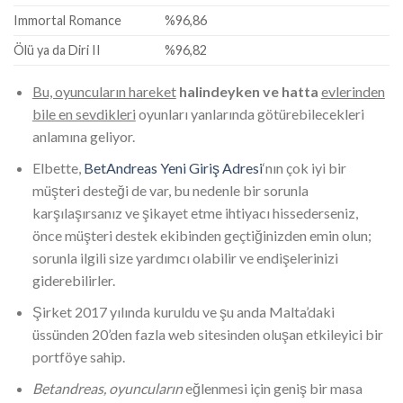
Immortal Romance
%96,86
Ölü ya da Diri II
%96,82
Bu, oyuncuların hareket
halindeyken ve hatta
evlerinden
bile en sevdikleri
oyunları yanlarında götürebilecekleri
anlamına geliyor.
Elbette,
BetAndreas Yeni Giriş Adresi
‘nın çok iyi bir
müşteri desteği de var, bu nedenle bir sorunla
karşılaşırsanız ve şikayet etme ihtiyacı hissederseniz,
önce müşteri destek ekibinden geçtiğinizden emin olun;
sorunla ilgili size yardımcı olabilir ve endişelerinizi
giderebilirler.
Şirket 2017 yılında kuruldu ve şu anda Malta’daki
üssünden 20’den fazla web sitesinden oluşan etkileyici bir
portföye sahip.
Betandreas, oyuncuların
eğlenmesi için geniş bir masa