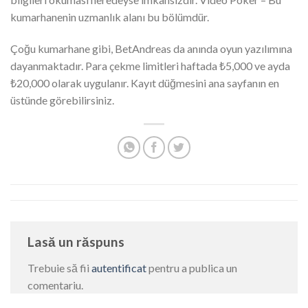
kumarhanenin uzmanlık alanı bu bölümdür.
Çoğu kumarhane gibi, BetAndreas da anında oyun yazılımına
dayanmaktadır. Para çekme limitleri haftada ₺5,000 ve ayda
₺20,000 olarak uygulanır. Kayıt düğmesini ana sayfanın en
üstünde görebilirsiniz.
Lasă un răspuns
Trebuie să fii
autentificat
pentru a publica un
comentariu.