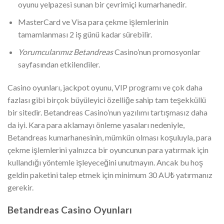
oyunu yelpazesi sunan bir çevrimiçi kumarhanedir.
MasterCard ve Visa para çekme işlemlerinin
tamamlanması 2 iş günü kadar sürebilir.
Yorumcularımız Betandreas
Casino’nun promosyonlar
sayfasından etkilendiler.
Casino oyunları, jackpot oyunu, VIP programı ve çok daha
fazlası gibi birçok büyüleyici özelliğe sahip tam teşekküllü
bir sitedir. Betandreas Casino’nun yazılımı tartışmasız daha
da iyi. Kara para aklamayı önleme yasaları nedeniyle,
Betandreas kumarhanesinin, mümkün olması koşuluyla, para
çekme işlemlerini yalnızca bir oyuncunun para yatırmak için
kullandığı yöntemle işleyeceğini unutmayın. Ancak bu hoş
geldin paketini talep etmek için minimum 30 AU₺ yatırmanız
gerekir.
Betandreas Casino Oyunları