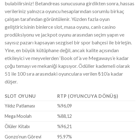
bulabilirsiniz! Betandreas sunucusuna girdikten sonra, hassas
verileriniz yalnızca oyuncu hesaplarından sorumlu birkaç
çalışan tarafından görüntülenir. Yüzden fazla oyun
geliştiricisinin binlerce slot, masa oyunu, canlı casino
prodüksiyonu ve jackpot oyunu arasından seçim yapın ve
sayısız pazarı kapsayan sezgisel bir spor bahçesi ile birleşin.
Yine, en büyük kütüphane değil, ancak kalite açısından
etkileyici ve meyvelerden ‘Book of’a ve Megaways’e kadar
çoğu temayı ve mekaniği kapsıyor. Ödüller kademeli olarak
51 ile 100 sıra arasındaki oyunculara verilen ₺10’a kadar
düşer.
SLOT OYUNU
RTP (OYUNCUYA DÖNÜŞ)
Yıldız Patlaması
%96,09
Mega Moolah
%88,12
Ölüler Kitabı
%96,21
Gonzo’nun Görevi
95.97%