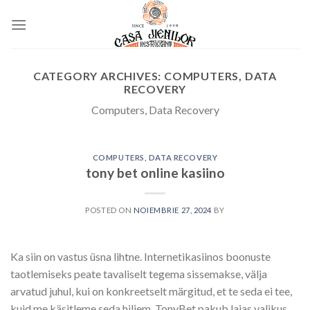
Skip
to
content
CATEGORY ARCHIVES:
COMPUTERS, DATA
RECOVERY
Computers, Data Recovery
COMPUTERS, DATA RECOVERY
tony bet online kasiino
POSTED ON
NOIEMBRIE 27, 2024
BY
Ka siin on vastus üsna lihtne. Internetikasiinos boonuste
taotlemiseks peate tavaliselt tegema sissemakse, välja
arvatud juhul, kui on konkreetselt märgitud, et te seda ei tee,
kuid me käsitleme seda hiljem. TonyBet pakub laias valikus