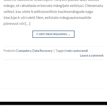
mänge, et rahuldada erinevate mängijate eelistusi. Olenemata
sellest, kas olete traditsiooniliste kasiinomängude nagu
blackjack või rulett fänn, eelistate mänguautomaatide
põnevust või […]
CONTINUE READING
→
Posted in
Computers, Data Recovery
|
Tagged
nutz casino eesti
Leave a comment