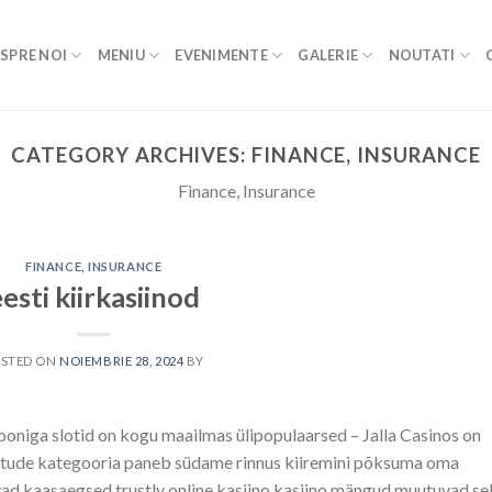
SPRE NOI
MENIU
EVENIMENTE
GALERIE
NOUTATI
CATEGORY ARCHIVES:
FINANCE, INSURANCE
Finance, Insurance
FINANCE, INSURANCE
esti kiirkasiinod
OSTED ON
NOIEMBRIE 28, 2024
BY
niga slotid on kogu maailmas ülipopulaarsed – Jalla Casinos on
võitude kategooria paneb südame rinnus kiiremini põksuma oma
d kaasaegsed trustly online kasiino kasiino mängud muutuvad sel