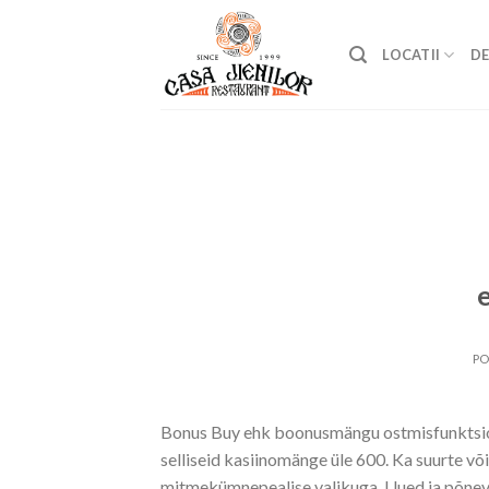
Skip
to
LOCATII
DE
content
e
P
Bonus Buy ehk boonusmängu ostmisfunktsioo
selliseid kasiinomänge üle 600. Ka suurte 
mitmekümnepealise valikuga. Uued ja põneva