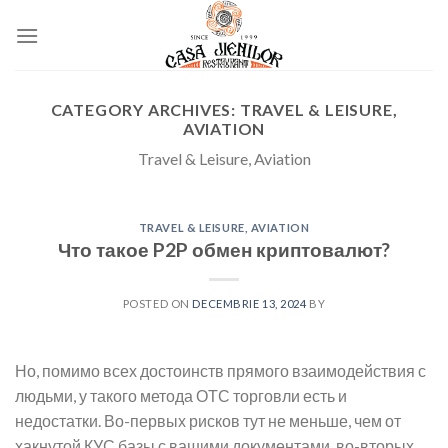
Skip
to
content
CATEGORY ARCHIVES:
TRAVEL & LEISURE,
AVIATION
Travel & Leisure, Aviation
TRAVEL & LEISURE, AVIATION
Что такое P2P обмен криптовалют?
POSTED ON
DECEMBRIE 13, 2024
BY
Но, помимо всех достоинств прямого взаимодействия с
людьми, у такого метода ОТС торговли есть и
недостатки. Во-первых рисков тут не меньше, чем от
хакнутой КУС базы с вашими документами, во-вторых,