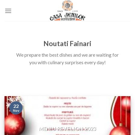
Skip
to
content
Noutati Fainari
We prepare the best dishes and we are waiting for
you with culinary surprises every day!
22
Nov
MENIU REVELION 2023