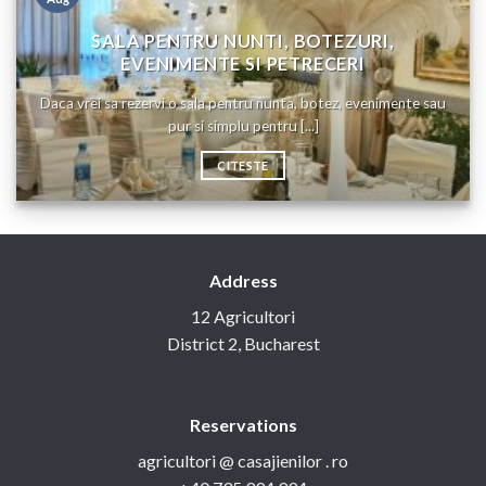
SALA PENTRU NUNTI, BOTEZURI,
EVENIMENTE SI PETRECERI
Daca vrei sa rezervi o sala pentru nunta, botez, evenimente sau
pur si simplu pentru [...]
CITESTE
Address
12 Agricultori
District 2, Bucharest
Reservations
agricultori @ casajienilor . ro