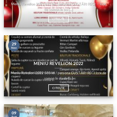
Meniu Revelion 2023 625 lei / persona GUSTĂRI RECI: – Icre
de somon în ou [...]
CITESTE
29
Nov
MENIU REVELION 2022
Meniu Revelion 2022 585 lei / persona GUSTĂRI RECI Icre de
somon în ou de [...]
CITESTE
09
Aug