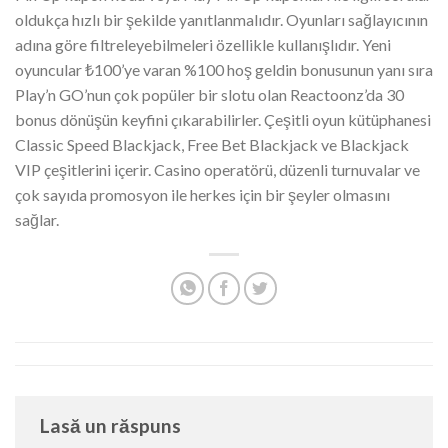
oldukça hızlı bir şekilde yanıtlanmalıdır. Oyunları sağlayıcının
adına göre filtreleyebilmeleri özellikle kullanışlıdır. Yeni
oyuncular ₺100’ye varan %100 hoş geldin bonusunun yanı sıra
Play’n GO’nun çok popüler bir slotu olan Reactoonz’da 30
bonus dönüşün keyfini çıkarabilirler. Çeşitli oyun kütüphanesi
Classic Speed Blackjack, Free Bet Blackjack ve Blackjack
VIP çeşitlerini içerir. Casino operatörü, düzenli turnuvalar ve
çok sayıda promosyon ile herkes için bir şeyler olmasını
sağlar.
Lasă un răspuns