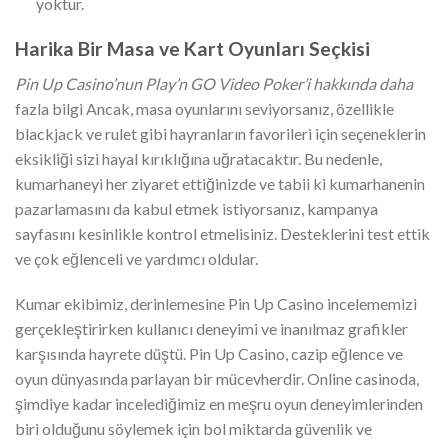
yoktur.
Harika Bir Masa ve Kart Oyunları Seçkisi
Pin Up Casino’nun Play’n GO
Video Poker’i hakkında daha
fazla bilgi Ancak, masa oyunlarını seviyorsanız, özellikle
blackjack ve rulet gibi hayranların favorileri için seçeneklerin
eksikliği sizi hayal kırıklığına uğratacaktır. Bu nedenle,
kumarhaneyi her ziyaret ettiğinizde ve tabii ki kumarhanenin
pazarlamasını da kabul etmek istiyorsanız, kampanya
sayfasını kesinlikle kontrol etmelisiniz. Desteklerini test ettik
ve çok eğlenceli ve yardımcı oldular.
Kumar ekibimiz, derinlemesine Pin Up Casino incelememizi
gerçekleştirirken kullanıcı deneyimi ve inanılmaz grafikler
karşısında hayrete düştü. Pin Up Casino, cazip eğlence ve
oyun dünyasında parlayan bir mücevherdir. Online casinoda,
şimdiye kadar incelediğimiz en meşru oyun deneyimlerinden
biri olduğunu söylemek için bol miktarda güvenlik ve