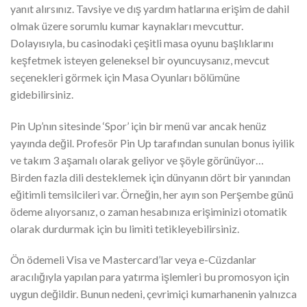
yanıt alırsınız. Tavsiye ve dış yardım hatlarına erişim de dahil
olmak üzere sorumlu kumar kaynakları mevcuttur.
Dolayısıyla, bu casinodaki çeşitli masa oyunu başlıklarını
keşfetmek isteyen geleneksel bir oyuncuysanız, mevcut
seçenekleri görmek için Masa Oyunları bölümüne
gidebilirsiniz.
Pin Up’nın sitesinde ‘Spor’ için bir menü var ancak henüz
yayında değil. Profesör Pin Up tarafından sunulan bonus iyilik
ve takım 3 aşamalı olarak geliyor ve şöyle görünüyor…
Birden fazla dili desteklemek için dünyanın dört bir yanından
eğitimli temsilcileri var. Örneğin, her ayın son Perşembe günü
ödeme alıyorsanız, o zaman hesabınıza erişiminizi otomatik
olarak durdurmak için bu limiti tetikleyebilirsiniz.
Ön ödemeli Visa ve Mastercard’lar veya e-Cüzdanlar
aracılığıyla yapılan para yatırma işlemleri bu promosyon için
uygun değildir. Bunun nedeni, çevrimiçi kumarhanenin yalnızca