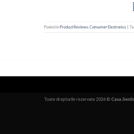
Posted in
Product Reviews, Consumer Electronics
|
Ta
Toate drepturile rezervate 2026 ©
Casa Jienil