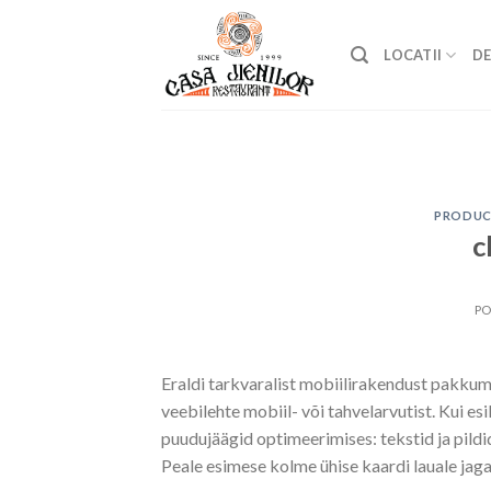
Skip
to
LOCATII
DE
content
PRODUC
c
P
Eraldi tarkvaralist mobiilirakendust pakku
veebilehte mobiil- või tahvelarvutist. Kui es
puudujäägid optimeerimises: tekstid ja pildi
Peale esimese kolme ühise kaardi lauale jaga