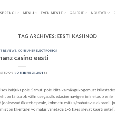
SPRE NOI
MENIU
EVENIMENTE
GALERIE
NOUTATI
TAG ARCHIVES:
EESTI KASIINOD
T REVIEWS, CONSUMER ELECTRONICS
hanz casino eesti
OSTED ON
NOIEMBRIE 28, 2024
BY
mises kahjuks pole. Samuti pole kiita ka mängukogemust külastade
ileht on täitsa ok välimusega, siis edasine navigeerimine toob esile
d jooksevad üksteise peale, kohmetu esitlus/mahutavus ekraanil, jn
mist on klientidel võimalus vahetada 1–5 käes olevat kaarti uute [