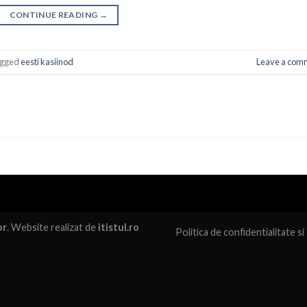
CONTINUE READING
→
gged
eesti kasiinod
Leave a com
or
. Website realizat de
itistul.ro
Politica de confidentialitate
si