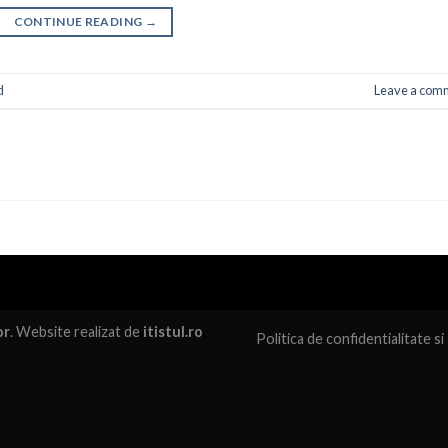
CONTINUE READING
→
d
Leave a com
or
. Website realizat de
itistul.ro
Politica de confidentialitate
si