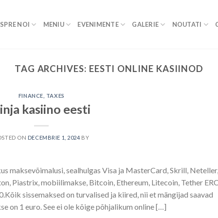
SPRE NOI
MENIU
EVENIMENTE
GALERIE
NOUTATI
TAG ARCHIVES:
EESTI ONLINE KASIINOD
FINANCE, TAXES
inja kasiino eesti
OSTED ON
DECEMBRIE 1, 2024
BY
us maksevõimalusi, sealhulgas Visa ja MasterCard, Skrill, Neteller
n, Piastrix, mobiilimakse, Bitcoin, Ethereum, Litecoin, Tether ER
.Kõik sissemaksed on turvalised ja kiired, nii et mängijad saavad
on 1 euro. See ei ole kõige põhjalikum online […]