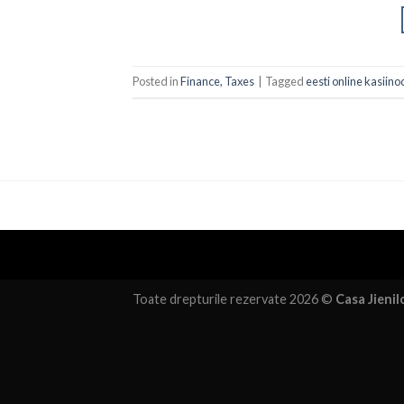
Posted in
Finance, Taxes
|
Tagged
eesti online kasiino
Toate drepturile rezervate 2026 ©
Casa Jienil