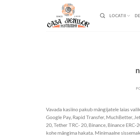
Skip
to
LOCATII
DE
content
n
P
Vavada kasiino pakub mängijatele laias valik
Google Pay, Rapid Transfer, MuchBetter, Jeto
20, Tether TRC- 20, Binance, Binance ERC-20
kohe mängima hakata. Minimaalne sissemakse 