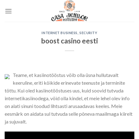
Skip
to
content
INTERNET BUSINESS, SECURITY
boost casino eesti
Teame, et kasiinotööstus võib olla üsna hullutavalt
keeruline, eriti kõikide erinevate teenuste ja terminite
tõttu. Kui oled kasiinotööstuses uus, kuid soovid tutvuda
internetikasiinodega, võid olla kindel, et meie lehel olev info
on alati sinuni toodud lihtsasti arusaadavas keeles. Meie
eesmärk on aidata sul tutvuda selle põneva maailmaga kiirelt
ja sujuvalt.