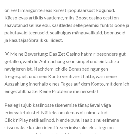
on Eesti mängurite seas kiiresti populaarsust kogunud.
Käesolevas artiklis vaatleme, miks Boost casino eesti on
saavutanud sellise edu, käsitledes selle peamisi funktsioone ja
pakutavaid teenuseid, sealhulgas mänguvalikuid, boonuseid
ja kasutajasõbralikku liidest.
🤓 Meine Bewertung: Das Zet Casino hat mir besonders gut
gefallen, weil die Aufmachung sehr simpel und einfach zu
navigieren ist. Nachdem ich die Bonusbedingungen
freigespielt und mein Konto verifiziert hatte, war meine
Auszahlung innerhalb eines Tages auf dem Konto, mit dem ich
eingezahlt hatte. Keine Probleme meinerseits!
Pealegi sujub kasiinosse sisenemise tänapäeval väga
erinevatel alustel. Näiteks on olemas nii-nimetatud
Click’n’Play netikasiinod. Nende puhul saab sinu esimene
sissemakse ka sinu identifitseerimise aluseks. Tegu on