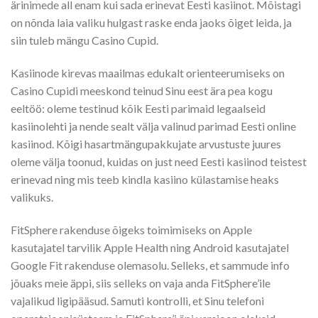
ärinimede all enam kui sada erinevat Eesti kasiinot. Mõistagi
on nõnda laia valiku hulgast raske enda jaoks õiget leida, ja
siin tuleb mängu Casino Cupid.
Kasiinode kirevas maailmas edukalt orienteerumiseks on
Casino Cupidi meeskond teinud Sinu eest ära pea kogu
eeltöö: oleme testinud kõik Eesti parimaid legaalseid
kasiinolehti ja nende sealt välja valinud parimad Eesti online
kasiinod. Kõigi hasartmängupakkujate arvustuste juures
oleme välja toonud, kuidas on just need Eesti kasiinod teistest
erinevad ning mis teeb kindla kasiino külastamise heaks
valikuks.
FitSphere rakenduse õigeks toimimiseks on Apple
kasutajatel tarvilik Apple Health ning Android kasutajatel
Google Fit rakenduse olemasolu. Selleks, et sammude info
jõuaks meie äppi, siis selleks on vaja anda FitSphere’ile
vajalikud ligipääsud. Samuti kontrolli, et Sinu telefoni