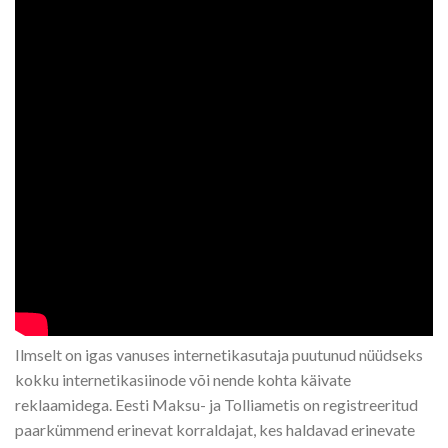
Ilmselt on igas vanuses internetikasutaja puutunud nüüdseks
kokku internetikasiinode või nende kohta käivate
reklaamidega. Eesti Maksu- ja Tolliametis on registreeritud
paarkümmend erinevat korraldajat, kes haldavad erinevate