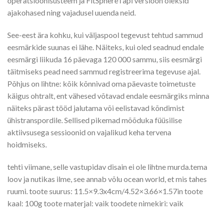
operatsioonisüsteem ja FitSphere’i äpi versioon oleksid
ajakohased ning vajadusel uuenda neid.
See-eest ära kohku, kui väljaspool tegevust tehtud sammud
eesmärkide suunas ei lähe. Näiteks, kui oled seadnud endale
eesmärgi liikuda 16 päevaga 120 000 sammu, siis eesmärgi
täitmiseks pead need sammud registreerima tegevuse ajal.
Põhjus on lihtne: kõik kõnnivad oma päevaste toimetuste
käigus ohtralt, ent vähesed võtavad endale eesmärgiks minna
näiteks pärast tööd jalutama või eelistavad kõndimist
ühistranspordile. Sellised pikemad mõõduka füüsilise
aktiivsusega sessioonid on vajalikud keha tervena
hoidmiseks.
tehti viimane, selle vastupidav disain ei ole lihtne murda.tema
loov ja nutikas ilme, see annab võlu ocean world, et mis tahes
ruumi. toote suurus: 11.5×9.3x4cm/4.52×3.66×1.57in toote
kaal: 100g toote materjal: vaik toodete nimekiri: vaik