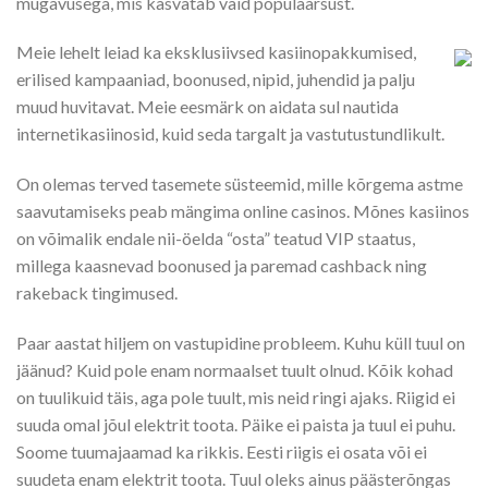
mugavusega, mis kasvatab vaid populaarsust.
Meie lehelt leiad ka eksklusiivsed kasiinopakkumised,
erilised kampaaniad, boonused, nipid, juhendid ja palju
muud huvitavat. Meie eesmärk on aidata sul nautida
internetikasiinosid, kuid seda targalt ja vastutustundlikult.
On olemas terved tasemete süsteemid, mille kõrgema astme
saavutamiseks peab mängima online casinos. Mõnes kasiinos
on võimalik endale nii-öelda “osta” teatud VIP staatus,
millega kaasnevad boonused ja paremad cashback ning
rakeback tingimused.
Paar aastat hiljem on vastupidine probleem. Kuhu küll tuul on
jäänud? Kuid pole enam normaalset tuult olnud. Kõik kohad
on tuulikuid täis, aga pole tuult, mis neid ringi ajaks. Riigid ei
suuda omal jõul elektrit toota. Päike ei paista ja tuul ei puhu.
Soome tuumajaamad ka rikkis. Eesti riigis ei osata või ei
suudeta enam elektrit toota. Tuul oleks ainus päästerõngas