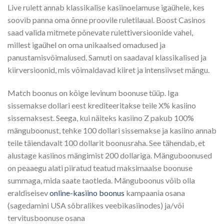
Live rulett annab klassikalise kasiinoelamuse igaühele, kes
soovib panna oma õnne proovile ruletilaual. Boost Casinos
saad valida mitmete põnevate rulettiversioonide vahel,
millest igaühel on oma unikaalsed omadused ja
panustamisvõimalused. Samuti on saadaval klassikalised ja
kiirversioonid, mis võimaldavad kiiret ja intensiivset mängu.
Match boonus on kõige levinum boonuse tüüp. Iga
sissemakse dollari eest krediteeritakse teile X% kasiino
sissemaksest. Seega, kui näiteks kasiino Z pakub 100%
mänguboonust, tehke 100 dollari sissemakse ja kasiino annab
teile täiendavalt 100 dollarit boonusraha. See tähendab, et
alustage kasiinos mängimist 200 dollariga. Mänguboonused
on peaaegu alati piiratud teatud maksimaalse boonuse
summaga, mida saate taotleda. Mänguboonus võib olla
eraldiseisev
online-kasiino boonus
kampaania osana
(sagedamini USA sõbralikes veebikasiinodes) ja/või
tervitusboonuse osana