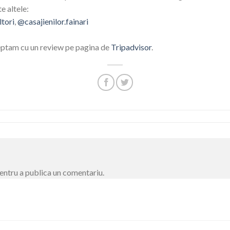
e altele:
ltori
,
@casajienilor.fainari
teptam cu un review pe pagina de
Tripadvisor
.
entru a publica un comentariu.