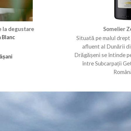
e la degustare
Somelier Z
 Blanc
Situată pe malul drept 
afluent al Dunării 
Drăgășeni se întinde p
ășani
între Subcarpații Ge
Română