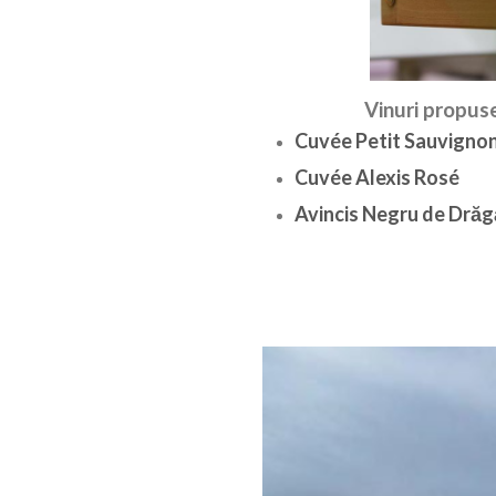
Vinuri propus
Cuvée Petit Sauvignon
Cuvée Alexis Rosé
Avincis Negru de Drăg