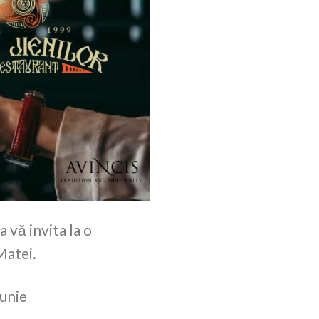
a vă invita la o
Matei.
Iunie