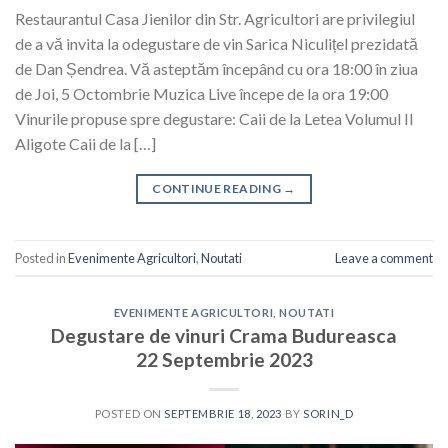
Restaurantul Casa Jienilor din Str. Agricultori are privilegiul
de a vă invita la odegustare de vin Sarica Niculițel prezidată
de Dan Șendrea. Vă asteptăm începând cu ora 18:00 în ziua
de Joi, 5 Octombrie Muzica Live începe de la ora 19:00
Vinurile propuse spre degustare: Caii de la Letea Volumul II
Aligote Caii de la […]
CONTINUE READING
→
Posted in
Evenimente Agricultori
,
Noutati
Leave a comment
EVENIMENTE AGRICULTORI
,
NOUTATI
Degustare de vinuri Crama Budureasca
22 Septembrie 2023
POSTED ON
SEPTEMBRIE 18, 2023
BY
SORIN_D