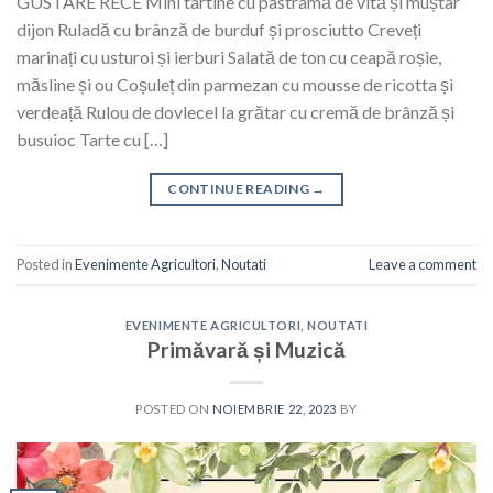
GUSTARE RECE Mini tartine cu pastramă de vită și muștar
dijon Ruladă cu brânză de burduf și prosciutto Creveți
marinați cu usturoi și ierburi Salată de ton cu ceapă roșie,
măsline și ou Coșuleț din parmezan cu mousse de ricotta și
verdeață Rulou de dovlecel la grătar cu cremă de brânză și
busuioc Tarte cu […]
CONTINUE READING
→
Posted in
Evenimente Agricultori
,
Noutati
Leave a comment
EVENIMENTE AGRICULTORI
,
NOUTATI
Primăvară și Muzică
POSTED ON
NOIEMBRIE 22, 2023
BY