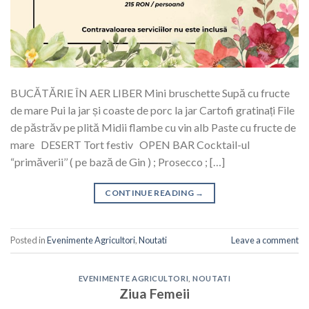
BUCĂTĂRIE ÎN AER LIBER Mini bruschette Supă cu fructe
de mare Pui la jar și coaste de porc la jar Cartofi gratinați File
de păstrăv pe plită Midii flambe cu vin alb Paste cu fructe de
mare DESERT Tort festiv OPEN BAR Cocktail-ul
“primăverii’’ ( pe bază de Gin ) ; Prosecco ; […]
CONTINUE READING
→
Posted in
Evenimente Agricultori
,
Noutati
Leave a comment
EVENIMENTE AGRICULTORI
,
NOUTATI
Ziua Femeii