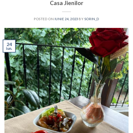
Casa Jienilor
POSTED ON
IUNIE 24, 2023
BY
SORIN_D
24
iun.