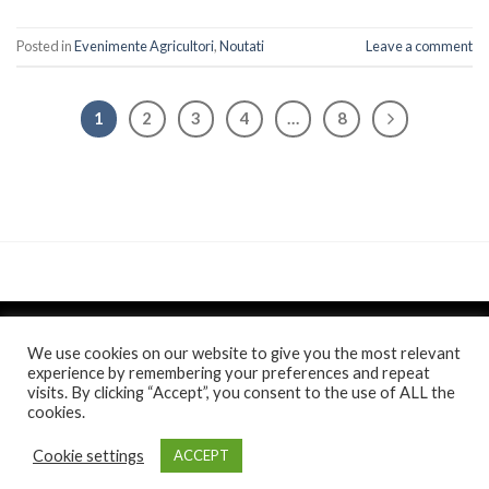
Posted in
Evenimente Agricultori
,
Noutati
Leave a comment
1
2
3
4
…
8
We use cookies on our website to give you the most relevant
experience by remembering your preferences and repeat
visits. By clicking “Accept”, you consent to the use of ALL the
Politica de confidentialitate
si
Politica de cookie
/
Anunt
/
cookies.
Comunicat de presa
Toate drepturile rezervate 2026 ©
Casa Jienilor
. Website
Cookie settings
ACCEPT
realizat de
itistul.ro