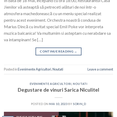
În data de 18 Mai, începănd cu ora 18:00, Restaurantul Casa
Jienilor vă asteaptă să petreceti alături de noi într-o
atmosfera machedonească cu un meniu special realizat
pentru acest eveniment. Orchestra noastră condusa de
Marius Dincă cu invitat special Emil Poke vor interpreta
muzica balcanica! Va multumim si asteptam cu nerabdare sa
va intampinam! Se […]
CONTINUE READING
→
Posted in
Evenimente Agricultori
,
Noutati
Leave a comment
EVENIMENTE AGRICULTORI
,
NOUTATI
Degustare de vinuri Sarica Niculitel
POSTED ON
MAI 10, 2023
BY
SORIN_D