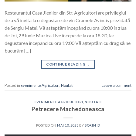
Restaurantul Casa Jienilor din Str. Agricultori are privilegiul
de a vă invita la o degustare de vin Cramele Avincis prezidată
de Sergiu Matei. Vă asteptăm începând cu ora 18:00 în ziua
de Joi, 29 Iunie Muzica Live începe de la ora 18:30, iar
degustarea începand cu ora 19:00 Vă așteptăm cu drag să ne
bucurăm […]
CONTINUE READING
→
Posted in
Evenimente Agricultori
,
Noutati
Leave a comment
EVENIMENTE AGRICULTORI
,
NOUTATI
Petrecere Machedoneasca
POSTED ON
MAI 10, 2023
BY
SORIN_D