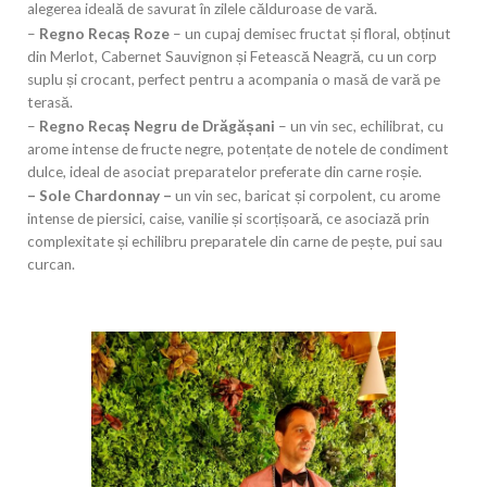
alegerea ideală de savurat în zilele călduroase de vară.
–
Regno Recaș
Roze
– un cupaj demisec fructat și floral, obținut
din Merlot, Cabernet Sauvignon și Fetească Neagră, cu un corp
suplu și crocant, perfect pentru a acompania o masă de vară pe
terasă.
–
Regno Recaș
Negru de Drăgășani
– un vin sec, echilibrat, cu
arome intense de fructe negre, potențate de notele de condiment
dulce, ideal de asociat preparatelor preferate din carne roșie.
– Sole Chardonnay –
un vin sec, baricat și corpolent, cu arome
intense de piersici, caise, vanilie și scorțișoară, ce asociază prin
complexitate și echilibru preparatele din carne de pește, pui sau
curcan.