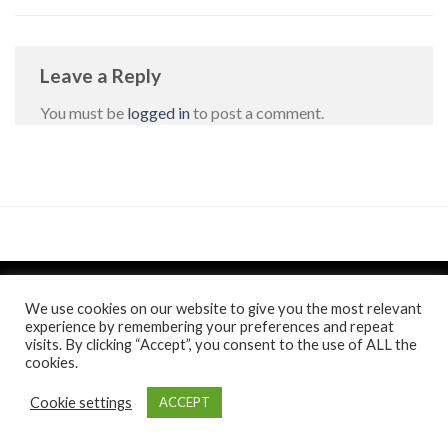
Leave a Reply
You must be
logged in
to post a comment.
We use cookies on our website to give you the most relevant
experience by remembering your preferences and repeat
visits. By clicking “Accept”, you consent to the use of ALL the
Politica de confidentialitate
si
Politica de cookie
/
Anunt
/
cookies.
Comunicat de presa
Toate drepturile rezervate 2026 ©
Casa Jienilor
. Website
Cookie settings
ACCEPT
realizat de
itistul.ro