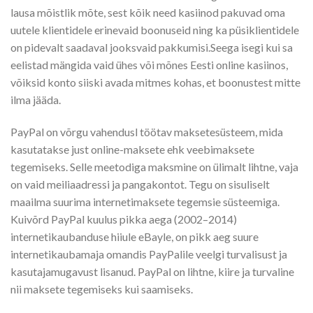
lausa mõistlik mõte, sest kõik need kasiinod pakuvad oma
uutele klientidele erinevaid boonuseid ning ka püsiklientidele
on pidevalt saadaval jooksvaid pakkumisi.Seega isegi kui sa
eelistad mängida vaid ühes või mõnes Eesti online kasiinos,
võiksid konto siiski avada mitmes kohas, et boonustest mitte
ilma jääda.
PayPal on võrgu vahendusl töötav maksetesüsteem, mida
kasutatakse just online-maksete ehk veebimaksete
tegemiseks. Selle meetodiga maksmine on ülimalt lihtne, vaja
on vaid meiliaadressi ja pangakontot. Tegu on sisuliselt
maailma suurima internetimaksete tegemsie süsteemiga.
Kuivõrd PayPal kuulus pikka aega (2002–2014)
internetikaubanduse hiiule eBayle, on pikk aeg suure
internetikaubamaja omandis PayPalile veelgi turvalisust ja
kasutajamugavust lisanud. PayPal on lihtne, kiire ja turvaline
nii maksete tegemiseks kui saamiseks.