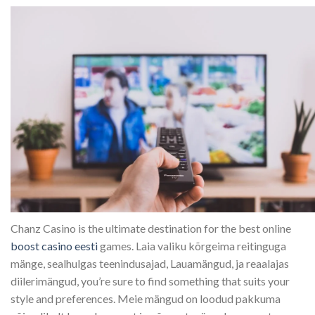
Chanz Casino is the ultimate destination for the best online
boost casino eesti
games. Laia valiku kõrgeima reitinguga
mänge, sealhulgas teenindusajad, Lauamängud, ja reaalajas
diilerimängud, you’re sure to find something that suits your
style and preferences. Meie mängud on loodud pakkuma