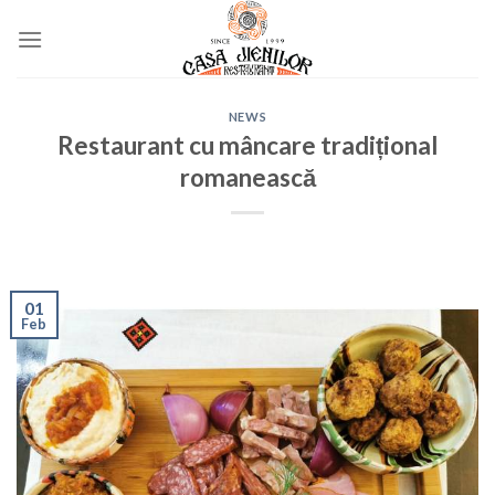
Skip
to
content
NEWS
Restaurant cu mâncare tradițional
romanească
01
Feb