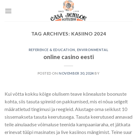
Skip
to
content
TAG ARCHIVES:
KASIINO 2024
REFERENCE & EDUCATION, ENVIRONMENTAL
online casino eesti
POSTED ON
NOVEMBER 30, 2024
BY
Kui võtta kokku kõige olulisem teave kõnealuste boonuste
kohta, siis tasuta spinnid on pakkumised, mis ei nõua selgelt
määratletud tingimusi ja reegleid. Alustage oma seiklust 10
sissemakseta tasuta keerutusega. Tasuta keerutused annavad
teile ainulaadse võimaluse teenida kampaaniaraha, et jätkata
erinevat tüüpi masinates ja live kasiinos mängimist. Teine suur