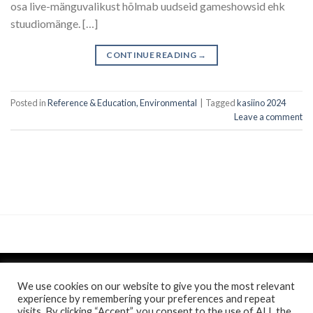
osa live-mänguvalikust hõlmab uudseid gameshowsid ehk
stuudiomänge. […]
CONTINUE READING
→
Posted in
Reference & Education, Environmental
|
Tagged
kasiino 2024
Leave a comment
We use cookies on our website to give you the most relevant
experience by remembering your preferences and repeat
visits. By clicking “Accept”, you consent to the use of ALL the
Politica de confidentialitate
si
Politica de cookie
/
Anunt
/