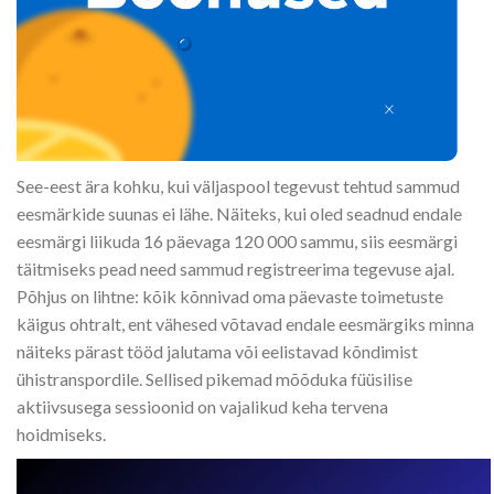
See-eest ära kohku, kui väljaspool tegevust tehtud sammud
eesmärkide suunas ei lähe. Näiteks, kui oled seadnud endale
eesmärgi liikuda 16 päevaga 120 000 sammu, siis eesmärgi
täitmiseks pead need sammud registreerima tegevuse ajal.
Põhjus on lihtne: kõik kõnnivad oma päevaste toimetuste
käigus ohtralt, ent vähesed võtavad endale eesmärgiks minna
näiteks pärast tööd jalutama või eelistavad kõndimist
ühistranspordile. Sellised pikemad mõõduka füüsilise
aktiivsusega sessioonid on vajalikud keha tervena
hoidmiseks.