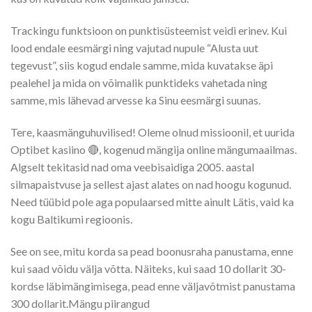
Trackingu funktsioon on punktisüsteemist veidi erinev. Kui
lood endale eesmärgi ning vajutad nupule “Alusta uut
tegevust”, siis kogud endale samme, mida kuvatakse äpi
pealehel ja mida on võimalik punktideks vahetada ning
samme, mis lähevad arvesse ka Sinu eesmärgi suunas.
Tere, kaasmänguhuvilised! Oleme olnud missioonil, et uurida
Optibet kasiino 🔴, kogenud mängija online mängumaailmas.
Algselt tekitasid nad oma veebisaidiga 2005. aastal
silmapaistvuse ja sellest ajast alates on nad hoogu kogunud.
Need tüübid pole aga populaarsed mitte ainult Lätis, vaid ka
kogu Baltikumi regioonis.
See on see, mitu korda sa pead boonusraha panustama, enne
kui saad võidu välja võtta. Näiteks, kui saad 10 dollarit 30-
kordse läbimängimisega, pead enne väljavõtmist panustama
300 dollarit.Mängu piirangud