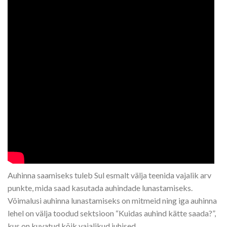
Auhinna saamiseks tuleb Sul esmalt välja teenida vajalik arv
punkte, mida saad kasutada auhindade lunastamiseks.
Võimalusi auhinna lunastamiseks on mitmeid ning iga auhinna
lehel on välja toodud sektsioon “Kuidas auhind kätte saada?”,
kus on kuvatud kõik vajalikud juhised.