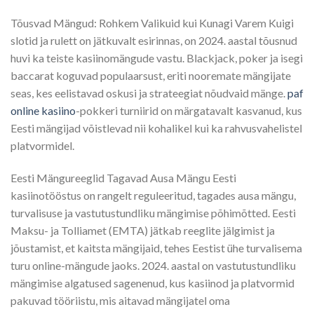
Tõusvad Mängud: Rohkem Valikuid kui Kunagi Varem Kuigi
slotid ja rulett on jätkuvalt esirinnas, on 2024. aastal tõusnud
huvi ka teiste kasiinomängude vastu. Blackjack, poker ja isegi
baccarat koguvad populaarsust, eriti nooremate mängijate
seas, kes eelistavad oskusi ja strateegiat nõudvaid mänge.
paf
online kasiino
-pokkeri turniirid on märgatavalt kasvanud, kus
Eesti mängijad võistlevad nii kohalikel kui ka rahvusvahelistel
platvormidel.
Eesti Mängureeglid Tagavad Ausa Mängu Eesti
kasiinotööstus on rangelt reguleeritud, tagades ausa mängu,
turvalisuse ja vastutustundliku mängimise põhimõtted. Eesti
Maksu- ja Tolliamet (EMTA) jätkab reeglite jälgimist ja
jõustamist, et kaitsta mängijaid, tehes Eestist ühe turvalisema
turu online-mängude jaoks. 2024. aastal on vastutustundliku
mängimise algatused sagenenud, kus kasiinod ja platvormid
pakuvad tööriistu, mis aitavad mängijatel oma