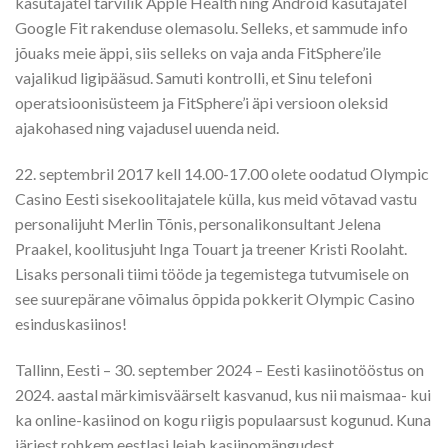
kasutajatel tarvilik Apple Health ning Android kasutajatel
Google Fit rakenduse olemasolu. Selleks, et sammude info
jõuaks meie äppi, siis selleks on vaja anda FitSphere’ile
vajalikud ligipääsud. Samuti kontrolli, et Sinu telefoni
operatsioonisüsteem ja FitSphere’i äpi versioon oleksid
ajakohased ning vajadusel uuenda neid.
22. septembril 2017 kell 14.00-17.00 olete oodatud Olympic
Casino Eesti sisekoolitajatele külla, kus meid võtavad vastu
personalijuht Merlin Tõnis, personalikonsultant Jelena
Praakel, koolitusjuht Inga Touart ja treener Kristi Roolaht.
Lisaks personali tiimi tööde ja tegemistega tutvumisele on
see suurepärane võimalus õppida pokkerit Olympic Casino
esinduskasiinos!
Tallinn, Eesti – 30. september 2024 – Eesti kasiinotööstus on
2024. aastal märkimisväärselt kasvanud, kus nii maismaa- kui
ka online-kasiinod on kogu riigis populaarsust kogunud. Kuna
järjest rohkem eestlasi leiab kasiinomängudest