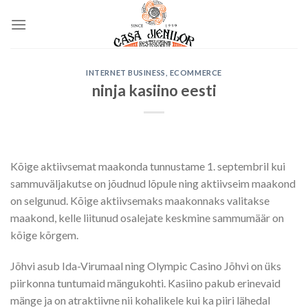
Skip
to
content
INTERNET BUSINESS, ECOMMERCE
ninja kasiino eesti
Kõige aktiivsemat maakonda tunnustame 1. septembril kui
sammuväljakutse on jõudnud lõpule ning aktiivseim maakond
on selgunud. Kõige aktiivsemaks maakonnaks valitakse
maakond, kelle liitunud osalejate keskmine sammumäär on
kõige kõrgem.
Jõhvi asub Ida-Virumaal ning Olympic Casino Jõhvi on üks
piirkonna tuntumaid mängukohti. Kasiino pakub erinevaid
mänge ja on atraktiivne nii kohalikele kui ka piiri lähedal