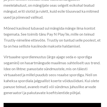
meelelahutust, on mängijate seas selgelt esikohal teatud
mängud, eriti slotid ja rulett, kuid esile tõusevad ka mitmed
uued ja põnevad valikud.
Mõned kasiinod lubavad sul mängida mänge ilma kontot
tegemata. See toimib tänu Pay N Play’ile, mille on teinud
Trustly-nimeline ettevõte. Trustly on tuntud selle poolest, et
ta on hea selliste kasiinode maksete haldamisel.
Virtuaalne spordiennustus (ärge ajage seda e-spordiga
segamini) on hasartmängude maailmas suhteliselt uus trend.
Idee on lihtne: panustate sündmustele, mis on täiesti
virtuaalsed ja millel puudub seos reaalse spordiga. Neil on
kaheksa spordiala jalgpallist koerte võidusõiduni. Kui olete
panuse teinud, avaneb matš või sündmus juhuslike arvude
generaatori ja pakutavate koefitsientide põhjal.