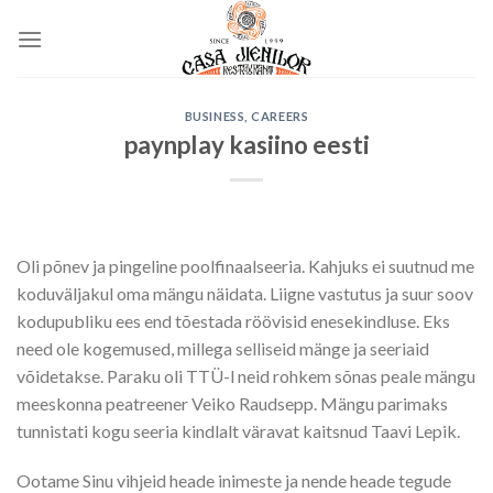
Skip
to
content
BUSINESS, CAREERS
paynplay kasiino eesti
Oli põnev ja pingeline poolfinaalseeria. Kahjuks ei suutnud me
koduväljakul oma mängu näidata. Liigne vastutus ja suur soov
kodupubliku ees end tõestada röövisid enesekindluse. Eks
need ole kogemused, millega selliseid mänge ja seeriaid
võidetakse. Paraku oli TTÜ-l neid rohkem sõnas peale mängu
meeskonna peatreener Veiko Raudsepp. Mängu parimaks
tunnistati kogu seeria kindlalt väravat kaitsnud Taavi Lepik.
Ootame Sinu vihjeid heade inimeste ja nende heade tegude