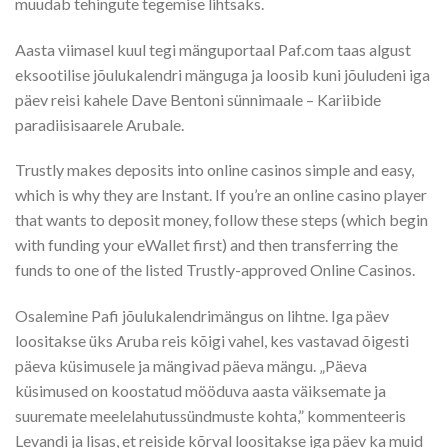
muudab tehingute tegemise lihtsaks.
Aasta viimasel kuul tegi mänguportaal Paf.com taas algust
eksootilise jõulukalendri mänguga ja loosib kuni jõuludeni iga
päev reisi kahele Dave Bentoni sünnimaale – Kariibide
paradiisisaarele Arubale.
Trustly makes deposits into online casinos simple and easy,
which is why they are Instant. If you’re an online casino player
that wants to deposit money, follow these steps (which begin
with funding your eWallet first) and then transferring the
funds to one of the listed Trustly-approved Online Casinos.
Osalemine Pafi jõulukalendrimängus on lihtne. Iga päev
loositakse üks Aruba reis kõigi vahel, kes vastavad õigesti
päeva küsimusele ja mängivad päeva mängu. „Päeva
küsimused on koostatud mööduva aasta väiksemate ja
suuremate meelelahutussündmuste kohta,” kommenteeris
Levandi ja lisas, et reiside kõrval loositakse iga päev ka muid