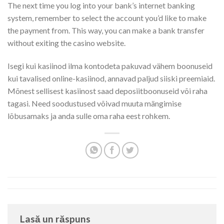
The next time you log into your bank’s internet banking
system, remember to select the account you’d like to make
the payment from. This way, you can make a bank transfer
without exiting the casino website.
Isegi kui kasiinod ilma kontodeta pakuvad vähem boonuseid
kui tavalised online-kasiinod, annavad paljud siiski preemiaid.
Mõnest sellisest kasiinost saad deposiitboonuseid või raha
tagasi. Need soodustused võivad muuta mängimise
lõbusamaks ja anda sulle oma raha eest rohkem.
Lasă un răspuns