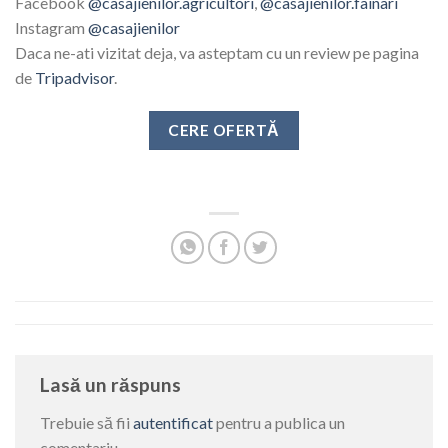
Facebook
@casajienilor.agricultori
,
@casajienilor.fainari
Instagram
@casajienilor
Daca ne-ati vizitat deja, va asteptam cu un review pe pagina
de
Tripadvisor
.
CERE OFERTĂ
Lasă un răspuns
Trebuie să fii
autentificat
pentru a publica un
comentariu.