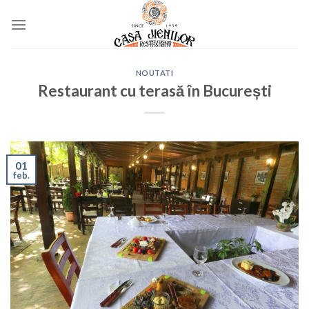
Skip
to
content
NOUTATI
Restaurant cu terasă în București
01
feb.