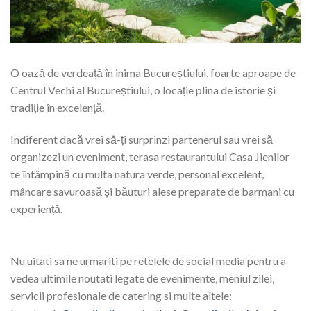
O oază de verdeață în inima Bucureștiului, foarte aproape de
Centrul Vechi al Bucureștiului, o locație plina de istorie și
tradiție în excelență.
Indiferent dacă vrei să-ți surprinzi partenerul sau vrei să
organizezi un eveniment, terasa restaurantului Casa Jienilor
te întâmpină cu multa natura verde, personal excelent,
mâncare savuroasă și băuturi alese preparate de barmani cu
experiență.
Nu uitati sa ne urmariti pe retelele de social media pentru a
vedea ultimile noutati legate de evenimente, meniul zilei,
servicii profesionale de catering si multe altele: