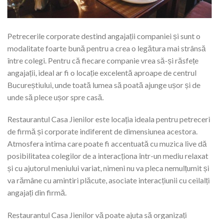
Petrecerile corporate destind angajații companiei și sunt o
modalitate foarte bună pentru a crea o legătura mai strânsă
între colegi. Pentru că fiecare companie vrea să-și răsfețe
angajații, ideal ar fi o locație excelentă aproape de centrul
Bucureștiului, unde toată lumea să poată ajunge ușor și de
unde să plece ușor spre casă.
Restaurantul Casa Jienilor este locația ideala pentru petreceri
de firmă și corporate indiferent de dimensiunea acestora.
Atmosfera intima care poate fi accentuată cu muzica live dă
posibilitatea colegilor de a interacționa într-un mediu relaxat
și cu ajutorul meniului variat, nimeni nu va pleca nemulțumit și
va rămâne cu amintiri plăcute, asociate interacțiunii cu ceilalți
angajați din firmă.
Restaurantul Casa Jienilor vă poate ajuta să organizați