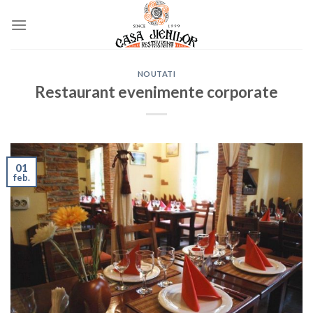
Skip
to
content
NOUTATI
Restaurant evenimente corporate
01
feb.