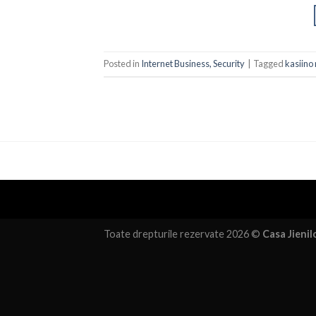
Posted in
Internet Business, Security
|
Tagged
kasiin
Toate drepturile rezervate 2026 ©
Casa Jienil