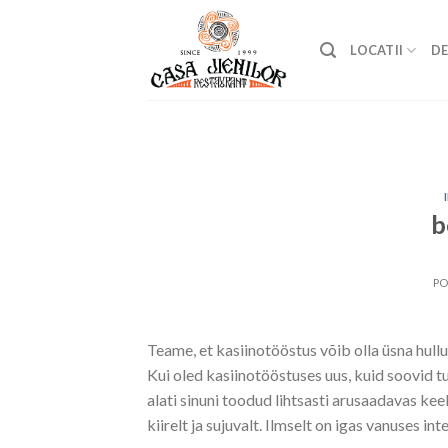
Skip
to
LOCATII
DE
content
b
P
Teame, et kasiinotööstus võib olla üsna hullut
Kui oled kasiinotööstuses uus, kuid soovid tu
alati sinuni toodud lihtsasti arusaadavas ke
kiirelt ja sujuvalt. Ilmselt on igas vanuses in