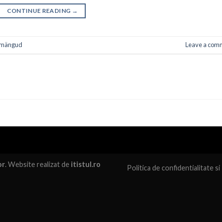
CONTINUE READING
→
o mängud
Leave a com
or
. Website realizat de
itistul.ro
Politica de confidentialitate
si