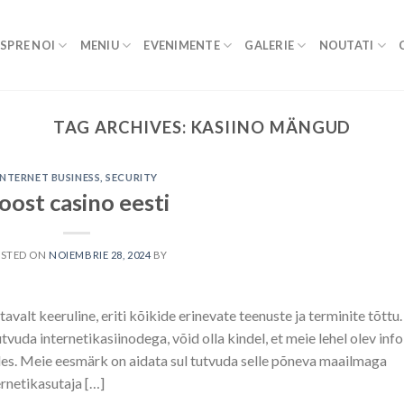
SPRE NOI
MENIU
EVENIMENTE
GALERIE
NOUTATI
TAG ARCHIVES:
KASIINO MÄNGUD
INTERNET BUSINESS, SECURITY
oost casino eesti
OSTED ON
NOIEMBRIE 28, 2024
BY
avalt keeruline, eriti kõikide erinevate teenuste ja terminite tõttu.
tvuda internetikasiinodega, võid olla kindel, et meie lehel olev info
eles. Meie eesmärk on aidata sul tutvuda selle põneva maailmaga
ternetikasutaja […]