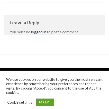
Leave a Reply
You must be
logged in
to post a comment.
We use cookies on our website to give you the most relevant
experience by remembering your preferences and repeat
visits. By clicking “Accept”, you consent to the use of ALL the
Politica de confidentialitate
si
Politica de cookie
/
Anunt
/
cookies.
Comunicat de presa
Toate drepturile rezervate 2026 ©
Casa Jienilor
. Website
Cookie settings
ACCEPT
realizat de
itistul.ro