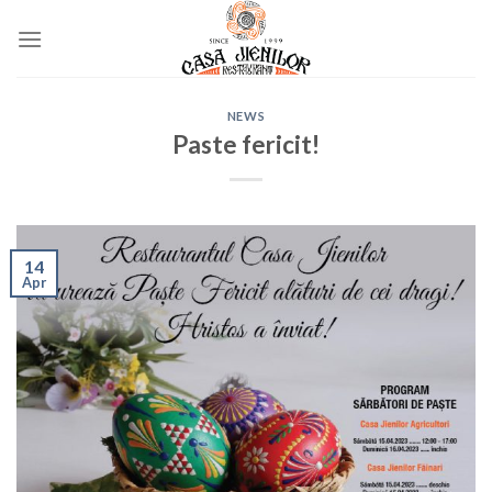
Skip
to
content
NEWS
Paste fericit!
14
Apr