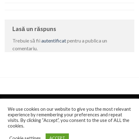
Lasă un răspuns
Trebuie să fii
autentificat
pentru a publica un
comentariu.
We use cookies on our website to give you the most relevant
experience by remembering your preferences and repeat
visits. By clicking “Accept”, you consent to the use of ALL the
Politica de confidentialitate
si
Politica de cookie
/
Anunt
/
cookies.
Comunicat de presa
Toate drepturile rezervate 2026 ©
Casa Jienilor
. Website
Cookie settings
ACCEPT