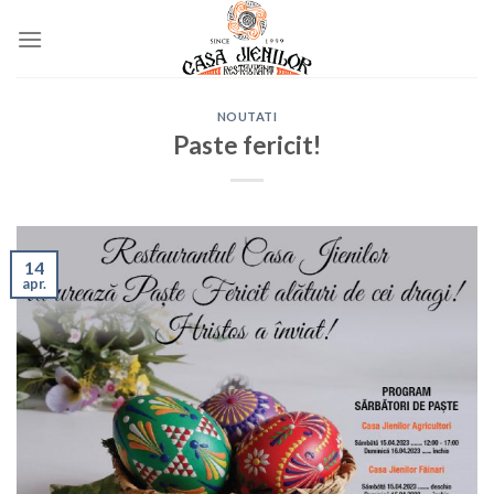
Skip
to
content
NOUTATI
Paste fericit!
14
apr.