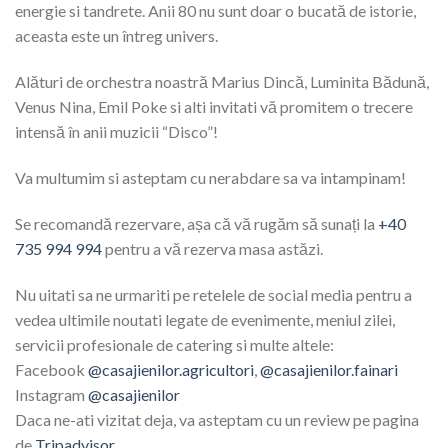
energie si tandrete. Anii 80 nu sunt doar o bucată de istorie,
aceasta este un întreg univers.
Alături de orchestra noastră Marius Dincă, Luminita Bădună,
Venus Nina, Emil Poke si alti invitati vă promitem o trecere
intensă în anii muzicii “Disco”!
Va multumim si asteptam cu nerabdare sa va intampinam!
Se recomandă rezervare, așa că vă rugăm să sunați la
+40
735 994 994
pentru a vă rezerva masa astăzi.
Nu uitati sa ne urmariti pe retelele de social media pentru a
vedea ultimile noutati legate de evenimente, meniul zilei,
servicii profesionale de catering si multe altele:
Facebook
@casajienilor.agricultori
,
@casajienilor.fainari
Instagram
@casajienilor
Daca ne-ati vizitat deja, va asteptam cu un review pe pagina
de
Tripadvisor
.