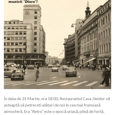
În data de 31 Martie, ora 18:00, Restaurantul Casa Jienilor vă
asteaptă să petreceti alături de noi în cea mai frumoasă
atmosferă. Era “Retro” este o epocă uriasă, plină de fortă,