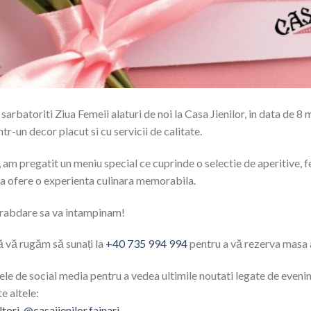
sarbatoriti Ziua Femeii alaturi de noi la Casa Jienilor, in data de 8 
tr-un decor placut si cu servicii de calitate.
am pregatit un meniu special ce cuprinde o selectie de aperitive, fel
sa ofere o experienta culinara memorabila.
rabdare sa va intampinam!
 vă rugăm să sunați la
+40 735 994 994
pentru a vă rezerva masa 
lele de social media pentru a vedea ultimile noutati legate de evenime
e altele:
ltori
,
@casajienilor.fainari