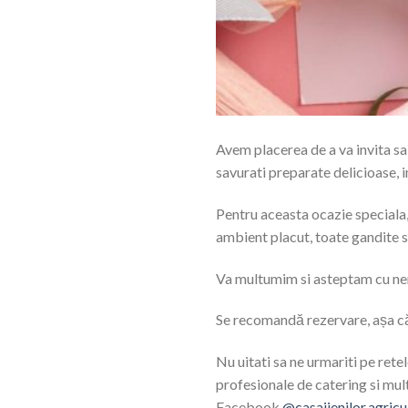
Avem placerea de a va invita sa 
savurati preparate delicioase, in
Pentru aceasta ocazie speciala, 
ambient placut, toate gandite 
Va multumim si asteptam cu ne
Se recomandă rezervare, așa că
Nu uitati sa ne urmariti pe rete
profesionale de catering si mult
Facebook
@casajienilor.agricu