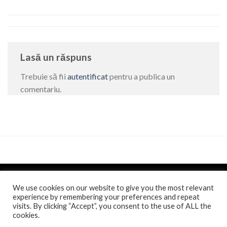
Lasă un răspuns
Trebuie să fii
autentificat
pentru a publica un
comentariu.
We use cookies on our website to give you the most relevant
experience by remembering your preferences and repeat
visits. By clicking “Accept”, you consent to the use of ALL the
Politica de confidentialitate
si
Politica de cookie
/
Anunt
/
cookies.
Comunicat de presa