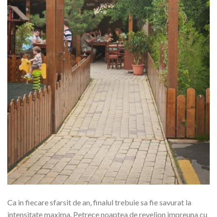
Ca in fiecare sfarsit de an, finalul trebuie sa fie savurat la
intensitate maxima. Petrece noaptea de revelion impreuna cu