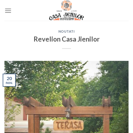
Skip
to
content
NOUTATI
Revelion Casa Jienilor
20
nov.