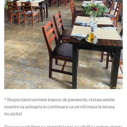
* Respectand normele impuse de pandemie, restaurantele
noastre va asteapta in continuare sa serviti masa la terasa
incalzita!
Daca nu aveti timp sa ajungeti la noi, nu uitati ca putem ajunge