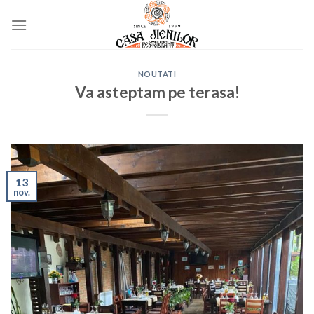
Skip
to
content
NOUTATI
Va asteptam pe terasa!
13
nov.