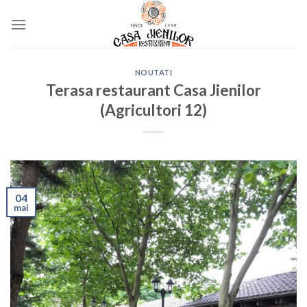
Skip
to
content
NOUTATI
Terasa restaurant Casa Jienilor
(Agricultori 12)
04
mai