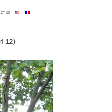
CT US
ri 12)