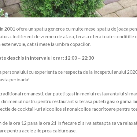
in 2001 ofera un spatiu generos cu multe mese, spatiu de joaca pent
 natura. Indiferent de vremea de afara, terasa ofera toate conditiile
 este nevoie, cat si mese la umbra copacilor.
te deschis in intervalul orar: 12:00 – 22:30
a personalului cu experienta ce respecta de la inceputul anului 202
easta perioada!
aditional romanesti, dar puteti gasi in meniul restaurantului si man
 din meniul nostru pentru restaurant si terasa puteti gasi o gama lar
ectie de cocktail-uri alcoolice si nonalcolice racoritoare pentru toa
e la ora 12 pana la ora 21 in fiecare zi si va asteapta sa va relaxa
oare pentru acele zile prea calduroase.