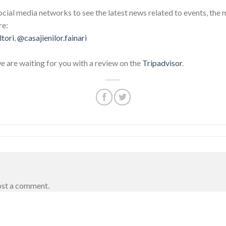
ocial media networks to see the latest news related to events, the 
re:
ltori
,
@casajienilor.fainari
we are waiting for you with a review on the
Tripadvisor
.
ost a comment.