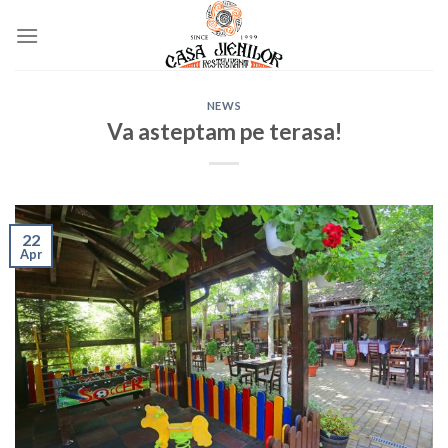
Skip
to
content
NEWS
Va asteptam pe terasa!
22
Apr