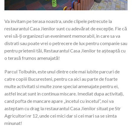
Va invitam pe terasa noastra, unde clipele petrecute la
restaurantul Casa Jienilor sunt cu adevărat de excepție. Fie că
vrei să-ți organizezi un eveniment memorabil, in care sa va
distrati sau poate vrei o petrecere de lux pentru companie sau
pentru prietenii tăi, Restaurantul Casa Jienilor te așteaptă cu
o terasă frumos amenajată!
Parcul Tolbuhin, este unul dintre cele mai iubite parcuri de
catre copiii Bucuresteni, pentru ca aici au parte de foarte
multe activitati si multe zone special amenajate pentru ei,
astfel incat sunt in continua miscare. Imediat dupa activitați,
cand pofta de mancare apare „incetul cu incetul”, noi va
asteptam cu drag la restaurantul Casa Jienilor situat pe Str
Agricultori nr 12, unde cei mici dar si cei mari sa se simta
minunat!