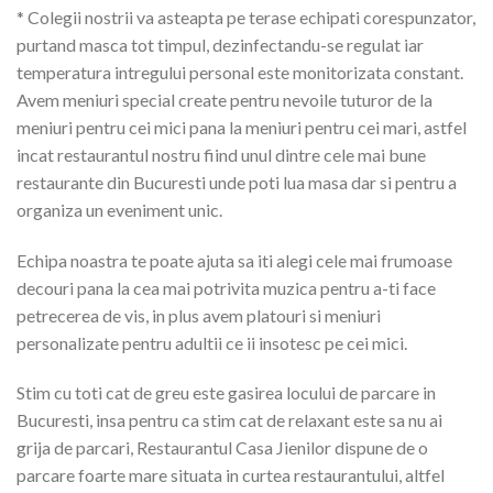
* Colegii nostrii va asteapta pe terase echipati corespunzator,
purtand masca tot timpul, dezinfectandu-se regulat iar
temperatura intregului personal este monitorizata constant.
Avem meniuri special create pentru nevoile tuturor de la
meniuri pentru cei mici pana la meniuri pentru cei mari, astfel
incat restaurantul nostru fiind unul dintre cele mai bune
restaurante din Bucuresti unde poti lua masa dar si pentru a
organiza un eveniment unic.
Echipa noastra te poate ajuta sa iti alegi cele mai frumoase
decouri pana la cea mai potrivita muzica pentru a-ti face
petrecerea de vis, in plus avem platouri si meniuri
personalizate pentru adultii ce ii insotesc pe cei mici.
Stim cu toti cat de greu este gasirea locului de parcare in
Bucuresti, insa pentru ca stim cat de relaxant este sa nu ai
grija de parcari, Restaurantul Casa Jienilor dispune de o
parcare foarte mare situata in curtea restaurantului, altfel