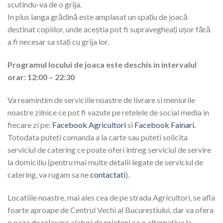
scutindu-va de o grija.
In plus langa grădină este amplasat un spațiu de joacă
destinat copiilor, unde aceștia pot fi supravegheați ușor fără
a fi necesar sa stați cu grija lor.
Programul locului de joaca este deschis in intervalul
orar: 12:00 – 22:30
Va reamintim de serviciile noastre de livrare si meniurile
noastre zilnice ce pot fi vazute pe retelele de social media in
fiecare zi pe:
Facebook Agricultori
si
Facebook Fainari.
Totodata puteti comanda a la carte sau puteti solicita
serviciul de catering ce poate oferi intreg serviciul de servire
la domiciliu (pentru mai multe detalii legate de serviciul de
catering, va rugam sa ne
contactati
).
Locatiile noastre, mai ales cea de pe strada Agricultori, se afla
foarte aproape de Centrul Vechi al Bucurestiului, dar va ofera
o oaza de relaxare alaturi de prieteni ca o alternativa la