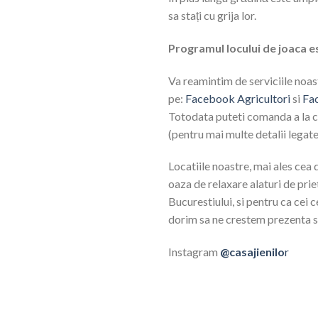
sa stați cu grija lor.
Programul locului de joaca es
Va reamintim de serviciile noast
pe:
Facebook Agricultori
si
Fac
Totodata puteti comanda a la car
(pentru mai multe detalii legate
Locatiile noastre, mai ales cea 
oaza de relaxare alaturi de prie
Bucurestiului, si pentru ca cei 
dorim sa ne crestem prezenta si
Instagram
@casajienilo
r