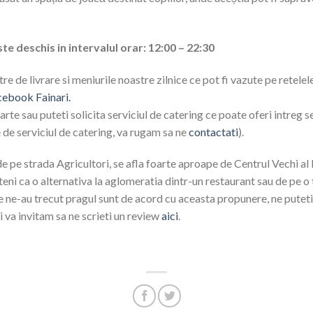
te deschis in intervalul orar: 12:00 – 22:30
re de livrare si meniurile noastre zilnice ce pot fi vazute pe retelel
ebook Fainari.
te sau puteti solicita serviciul de catering ce poate oferi intreg se
 de serviciul de catering, va rugam sa ne
contactati
).
de pe strada Agricultori, se afla foarte aproape de Centrul Vechi al 
teni ca o alternativa la aglomeratia dintr-un restaurant sau de pe o 
ce ne-au trecut pragul sunt de acord cu aceasta propunere, ne puteti
 va invitam sa ne scrieti un review
aici
.