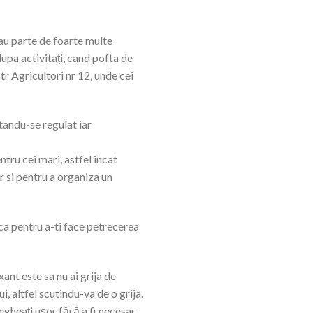
 au parte de foarte multe
dupa activitați, cand pofta de
tr Agricultori nr 12, unde cei
tandu-se regulat iar
tru cei mari, astfel incat
r si pentru a organiza un
ca pentru a-ti face petrecerea
ant este sa nu ai grija de
, altfel scutindu-va de o grija.
egheați ușor fără a fi necesar