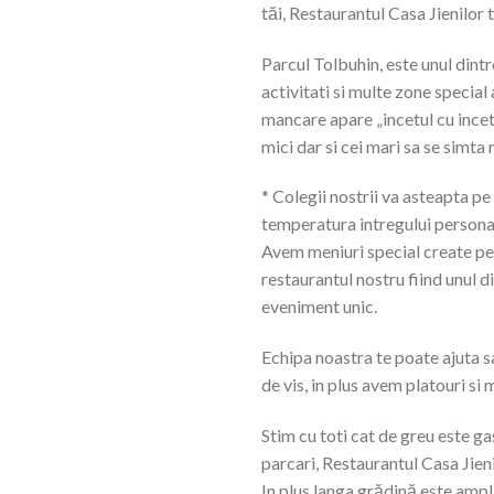
tăi, Restaurantul Casa Jienilor
Parcul Tolbuhin, este unul dintr
activitati si multe zone special
mancare apare „incetul cu incetu
mici dar si cei mari sa se simta
* Colegii nostrii va asteapta p
temperatura intregului persona
Avem meniuri special create pent
restaurantul nostru fiind unul 
eveniment unic.
Echipa noastra te poate ajuta s
de vis, in plus avem platouri si 
Stim cu toti cat de greu este ga
parcari, Restaurantul Casa Jieni
In plus langa grădină este ampla