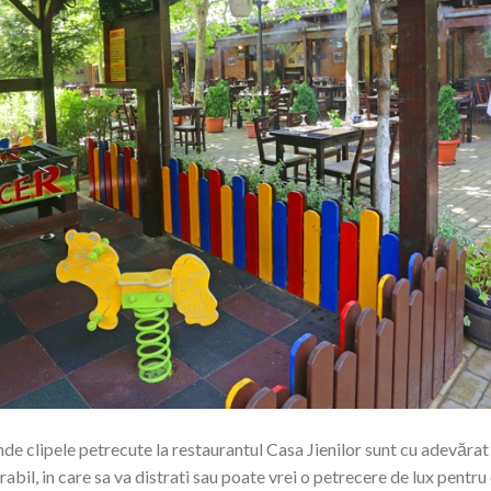
de clipele petrecute la restaurantul Casa Jienilor sunt cu adevărat d
il, in care sa va distrati sau poate vrei o petrecere de lux pentru