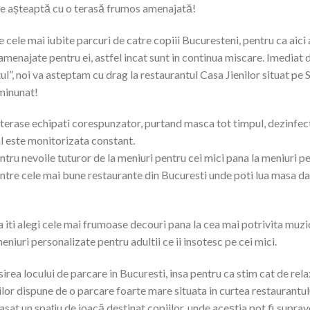
 te așteaptă cu o terasă frumos amenajată!
e cele mai iubite parcuri de catre copiii Bucuresteni, pentru ca aici
 amenajate pentru ei, astfel incat sunt in continua miscare. Imediat 
l”, noi va asteptam cu drag la restaurantul Casa Jienilor situat pe S
 minunat!
e terase echipati corespunzator, purtand masca tot timpul, dezinfec
l este monitorizata constant.
ru nevoile tuturor de la meniuri pentru cei mici pana la meniuri pen
dintre cele mai bune restaurante din Bucuresti unde poti lua masa da
a iti alegi cele mai frumoase decouri pana la cea mai potrivita muzi
meniuri personalizate pentru adultii ce ii insotesc pe cei mici.
sirea locului de parcare in Bucuresti, insa pentru ca stim cat de relax
lor dispune de o parcare foarte mare situata in curtea restaurantului
sat un spațiu de joacă destinat copiilor, unde aceștia pot fi suprav