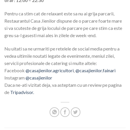
orar: 12:00 – 22:30
Pentru ca stim cat de relaxant este sa nu ai grija parcarii,
Restaurantul Casa Jienilor dispune de o parcare foarte mare
si va scuteste de grija locului de parcare pe care stim ca este
greu sa-l gasesti mai ales in zilele de week-end.
Nu uitati sa ne urmariti pe retelele de social media pentru a
vedea ultimile noutati legate de evenimente, meniul zilei,
servicii profesionale de catering si multe altele:
Facebook
@casajienilor.agricultori
,
@casajienilor.fainari
Instagram
@casajienilor
Daca ne-ati vizitat deja, va asteptam cu un review pe pagina
de
Tripadvisor.