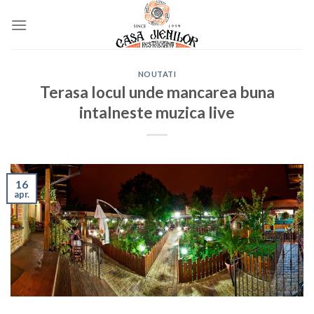
Skip
to
content
NOUTATI
Terasa locul unde mancarea buna
intalneste muzica live
16
apr.