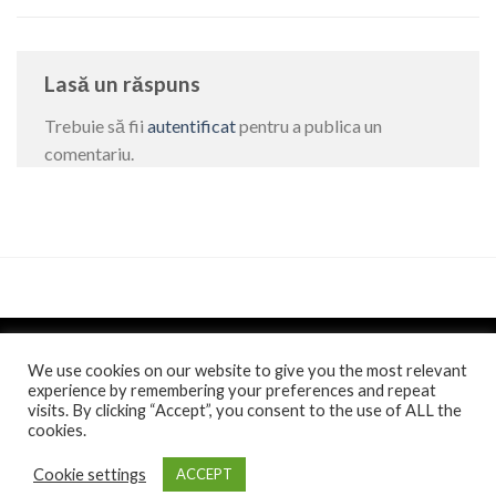
Lasă un răspuns
Trebuie să fii
autentificat
pentru a publica un
comentariu.
We use cookies on our website to give you the most relevant
experience by remembering your preferences and repeat
visits. By clicking “Accept”, you consent to the use of ALL the
Politica de confidentialitate
si
Politica de cookie
/
Anunt
/
cookies.
Comunicat de presa
Toate drepturile rezervate 2026 ©
Casa Jienilor
. Website
Cookie settings
ACCEPT
realizat de
itistul.ro