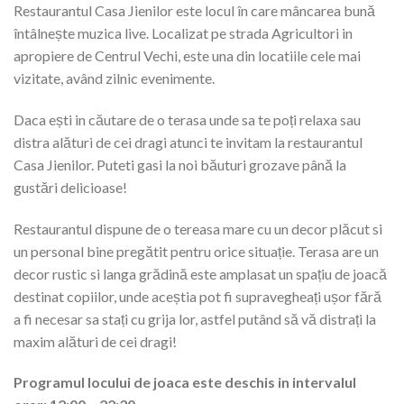
Restaurantul Casa Jienilor este locul în care mâncarea bună
întâlnește muzica live. Localizat pe strada Agricultori in
apropiere de Centrul Vechi, este una din locatiile cele mai
vizitate, având zilnic evenimente.
Daca ești in căutare de o terasa unde sa te poți relaxa sau
distra alături de cei dragi atunci te invitam la restaurantul
Casa Jienilor. Puteti gasi la noi băuturi grozave până la
gustări delicioase!
Restaurantul dispune de o tereasa mare cu un decor plăcut si
un personal bine pregătit pentru orice situație. Terasa are un
decor rustic si langa grădină este amplasat un spațiu de joacă
destinat copiilor, unde aceștia pot fi supravegheați ușor fără
a fi necesar sa stați cu grija lor, astfel putând să vă distrați la
maxim alături de cei dragi!
Programul locului de joaca este deschis in intervalul