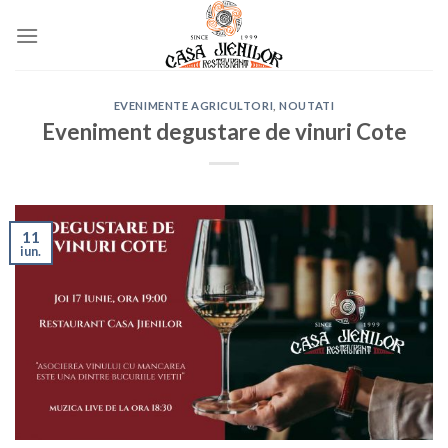
Skip
to
content
EVENIMENTE AGRICULTORI
,
NOUTATI
Eveniment degustare de vinuri Cote
11
iun.