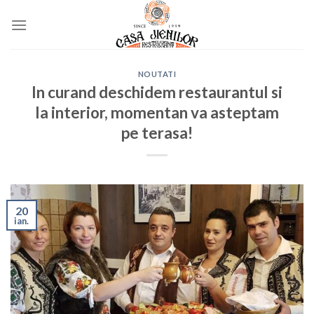
Skip
to
content
NOUTATI
In curand deschidem restaurantul si
la interior, momentan va asteptam
pe terasa!
20
ian.