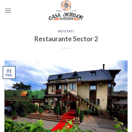
Skip
to
content
NOUTATI
Restaurante Sector 2
01
feb.