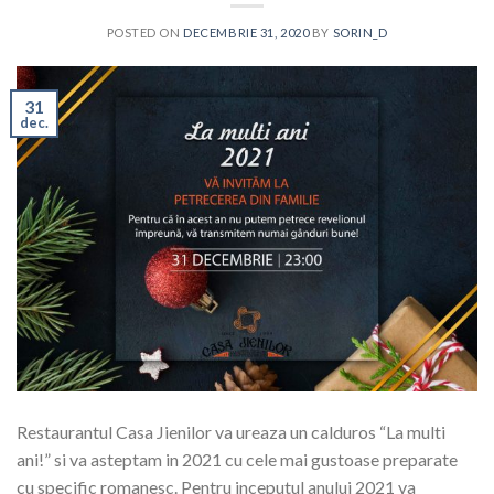
POSTED ON
DECEMBRIE 31, 2020
BY
SORIN_D
31
dec.
Restaurantul Casa Jienilor va ureaza un calduros “La multi
ani!” si va asteptam in 2021 cu cele mai gustoase preparate
cu specific romanesc. Pentru inceputul anului 2021 va